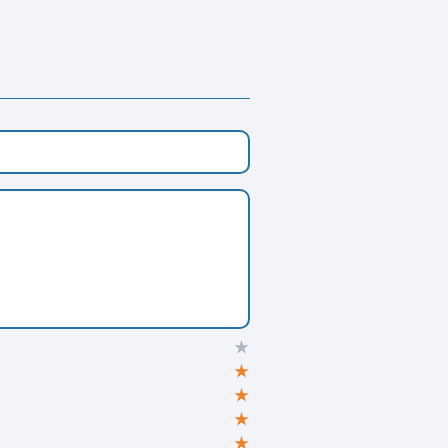
★
★
★
★
★