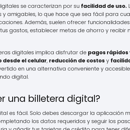
 digitales se caracterizan por su
facilidad de uso.
L
vas y amigables, lo que hace que sea fácil para cua
caciones. Además, suelen ofrecer funcionalidades
tus gastos, establecer metas de ahorro y recibir n
leteras digitales implica disfrutar de
pagos rápidos 
 desde el celular
,
reducción de costos
y
facilid
rtido en una alternativa conveniente y accesible
do digital.
una billetera digital?
ital es fácil. Solo debes descargar la aplicación 
completando los datos requeridos y seguir los paso
ria y añadir tus tarjetas de crédito para tener di