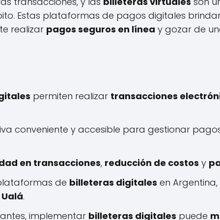
as transacciones, y las
billeteras virtuales
son un
to. Estas plataformas de pagos digitales brindan
e realizar
pagos seguros en línea
y gozar de un
gitales
permiten realizar
transacciones electrón
iva conveniente y accesible para gestionar pago
dad en transacciones
,
reducción de costos
y
pa
 plataformas de
billeteras digitales
en Argentina
y
Ualá
.
iantes, implementar
billeteras digitales
puede
me