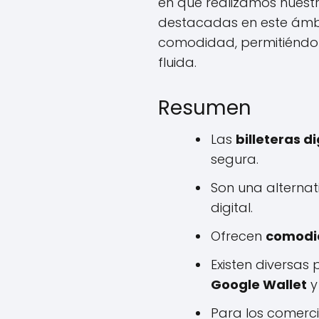
en que realizamos nuestr
destacadas en este ámbi
comodidad, permitiéndot
fluida.
Resumen
Las
billeteras di
segura.
Son una alternat
digital.
Ofrecen
comodi
Existen diversas
Google Wallet
Para los comerc